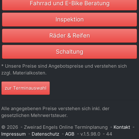
Fahrrad und E-Bike Beratung
Inspektion
Räder & Reifen
Schaltung
* Unsere Preise sind Angebotspreise und verstehen sich
zzgl. Materialkosten.
zur Terminauswahl
Alle angegebenen Preise verstehen sich inkl. der
gesetzlichen Mehrwertsteuer.
© 2026 -
Zweirad Engels Online Terminplanung
-
Kontakt
-
Impressum
-
Datenschutz
-
AGB
-
v.1.5.98.0
-
44