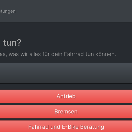
stungen
 tun?
as, was wir alles für dein Fahrrad tun können.
Antrieb
Bremsen
Fahrrad und E-Bike Beratung