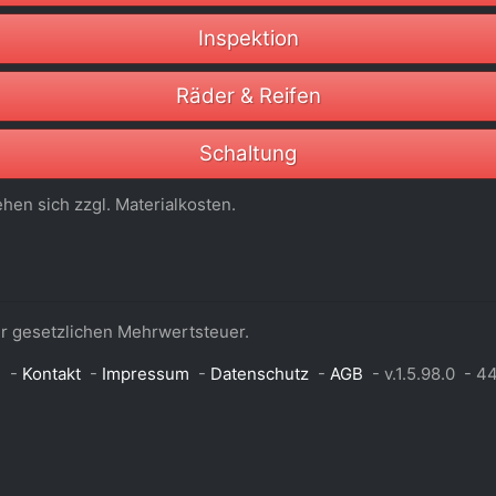
Inspektion
Räder & Reifen
Schaltung
hen sich zzgl. Materialkosten.
er gesetzlichen Mehrwertsteuer.
g
-
Kontakt
-
Impressum
-
Datenschutz
-
AGB
-
v.1.5.98.0
-
4